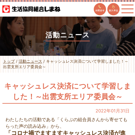
このページの本文へ
活動ニュース
現
トップ
/
活動ニュース
/
キャッシュレス決済について学習しました！～
在
出雲支所エリア委員会～
の
位
置：
キャッシュレス決済について学習しま
した！～出雲支所エリア委員会～
2022年01月31日
わたしたちの活動である「くらぶの組合員さんから寄せても
らった声の読み込み」から、
「コロナ禍でますますキャッシュレス決済が進