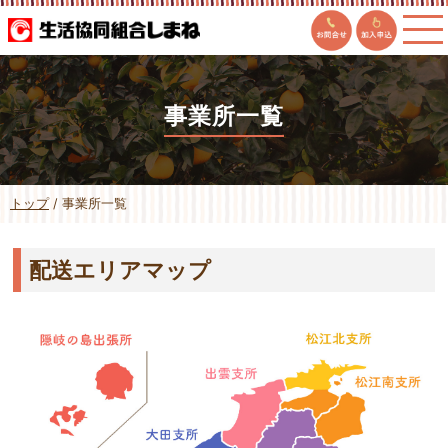
このページの本文へ
事業所一覧
現
トップ
/
事業所一覧
在
の
位
配送エリアマップ
置：