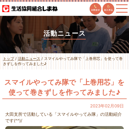
このページの本文へ
活動ニュース
現
トップ
/
活動ニュース
/
スマイルやってみ隊で「上巻用芯」を使って巻
在
きずしを作ってみました♪
の
位
置：
スマイルやってみ隊で「上巻用芯」を
使って巻きずしを作ってみました♪
2023年02月09日
大田支所で活動している「スマイルやってみ隊」の活動紹介
です(^^)/