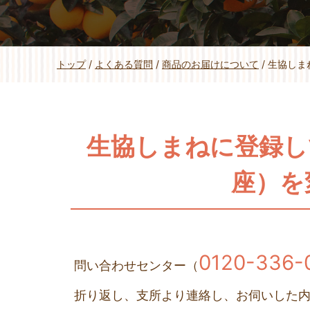
現
トップ
/
よくある質問
/
商品のお届けについて
/
生協しま
在
の
位
置：
生協しまねに登録し
座）を
0120-336-
問い合わせセンター（
折り返し、支所より連絡し、お伺いした