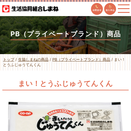
このページの本文へ
PB（プライベートブランド）商品
現
トップ
/
生協しまねの商品
/
PB（プライベートブランド）商品
/
まい！
在
とうふじゅうてんくん
の
位
置：
まい！とうふじゅうてんくん