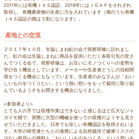
2011年には有機ＪＡＳ認証、2018年にはＪＧＡＰをそれぞれ
取得し、有機農産物の生産に力を入れています（畑のうち有機
ＪＡＳ認証の畑は３割になります）。
産地との交流
２０１７年１０月、生協しまね虹の会で視察研修に訪れまし
た。虹の会は生協しまねに商品を提供いただく各取引先の皆さ
んでつくる会で、視察研修は、お互いにモノづくりへの姿勢を
学び合う機会としています。メーカーや生産者どうしの信頼関
係をつくる機会にもなっています。生産者のみなさんが「おい
しいものをつくりたい」という熱い想いをもって栽培に取り組
んでいるようすをお聞きする機会になりました。
<参加者より>
とても人の手では収穫作業はできないと感じるほど広大なジャ
ガイモ畑で、実際に大型の機械を使っての収穫のようすも見さ
せていただきました。日本でも珍しい有機認証を取得されいま
す。大学の研究者たちとの連携による自然栽培で健康リスクの
少ない栽培への挑戦と「おいしいものをつくる」という想いを