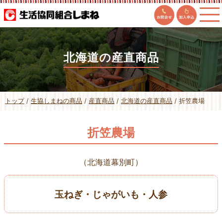
このページの本文へ
北海道の産直商品
現
トップ
/
生協しまねの商品
/
産直商品
/
北海道の産直商品
/
折笠農場
在
の
位
折笠農場
置：
（北海道幕別町）
玉ねぎ・じゃがいも・人参