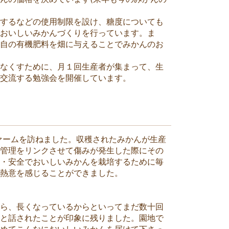
。
するなどの使用制限を設け、糖度についても
でおいしいみかんづくりを行っています。ま
独自の有機肥料を畑に与えることでみかんのお
なくすために、月１回生産者が集まって、生
て交流する勉強会を開催しています。
ファームを訪ねました。収穫されたみかんが生産
売管理をリンクさせて傷みが発生した際にその
心・安全でおいしいみかんを栽培するために毎
、熱意を感じることができました。
から、長くなっているからといってまだ数十回
」と話されたことが印象に残りました。園地で
ためてこんなにおいしいみかんを届けて下さっ