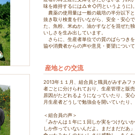
味を維持するには△☆◇円というように)
農薬の使用量は一般の栽培の半分以下と
抜き取り検査を行いながら、安全・安心
た、魚粉、米ぬか、油かすなどを混ぜた
いしさを生み出しています。
さらに、生産者単位での質のばらつきを
協や消費者からの声や意見・要望につい
産地との交流
2013年１１月、組合員と職員がみすみ
者ごとに分けられており、生産管理と販
原因がたどれるようになっていたり、安
月生産者どうしで勉強会を開いていたり
＜組合員の声＞
「みかんは１年に１回しか実をつけない
しか作っていないんだよ。まだまだだあ
食べたみかんのおいしさに感動し、あら