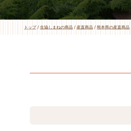
現
トップ
/
生協しまねの商品
/
産直商品
/
熊本県の産直商品
在
の
位
置：