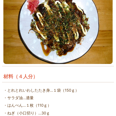
汁もの
(0)
デザート
(9)
迎春料理
(23)
「だいすき」掲載レシピ
(67)
材料（４人分）
・とれとれいわしたたき身…１袋（150ｇ）
・サラダ油…適量
・はんぺん…１枚（110ｇ）
・ねぎ（小口切り）…30ｇ