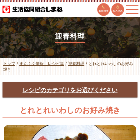
このページの本文へ
迎春料理
現
トップ
/
まんぷく情報 レシピ集
/
迎春料理
/
とれとれいわしのお好み
在
焼き
の
位
置：
レシピのカテゴリをお選びください
主食
(12)
主菜（牛肉）
(4)
とれとれいわしのお好み焼き
主菜（豚肉）
(8)
主菜（鶏肉）
(10)
主菜（魚介類）
(9)
副菜
(20)