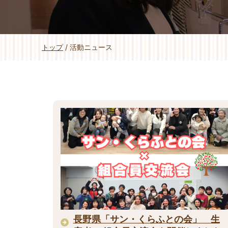
現
トップ
/
活動ニュース
在
の
位
置：
長野県「サン・くらふとの会」 生