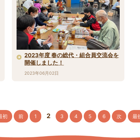
2023年度 春の総代・組合員交流会を
開催しました！
2023年06月02日
2
最初
前
1
3
4
5
6
次
最