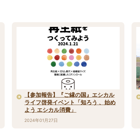
【参加報告】『ご縁の国』エシカル
ライフ啓発イベント「知ろう 、始め
よう エシカル消費」
2024年01月27日