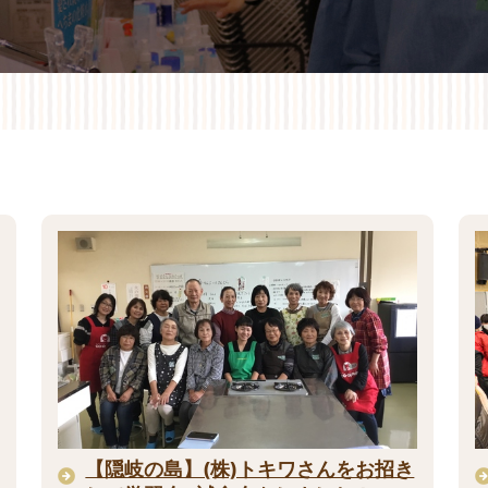
【隠岐の島】(株)トキワさんをお招き