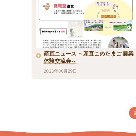
産直ニュース ～産直こめたまご 農業
体験交流会～
2023年06月29日