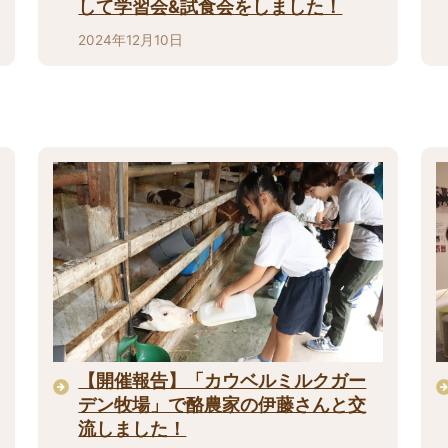
して学習会&試食会をしました！
2024年12月10日
【開催報告】「カウベルミルクガー
デン牧場」で酪農家の伊藤さんと交
流しました！